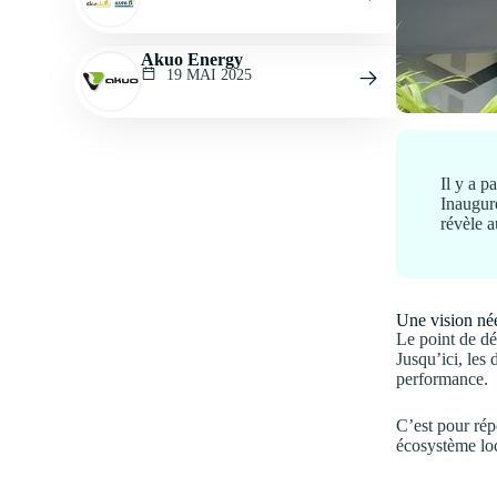
Akuo Energy
19 MAI 2025
Il y a p
Inaugur
révèle a
Une vision née
Le point de dé
Jusqu’ici, les
performance.
C’est pour ré
écosystème loc