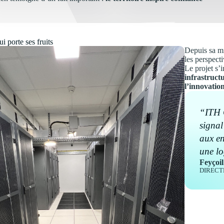
i porte ses fruits
Depuis sa mi
les perspect
Le projet s’
infrastruct
l’innovatio
“ITH C
signal
aux en
une lo
Feyçoi
DIRECT