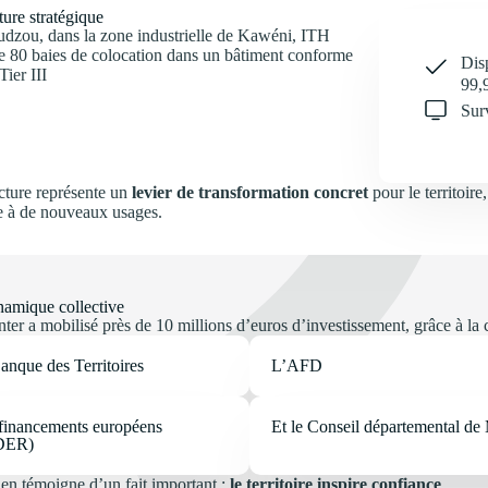
ture stratégique
dzou, dans la zone industrielle de Kawéni, ITH
e 80 baies de colocation dans un bâtiment conforme
Disp
Tier III
99,
Sur
ucture représente un
levier de transformation concret
pour le territoir
ie à de nouveaux usages.
amique collective
ter a mobilisé près de 10 millions d’euros d’investissement, grâce à la
anque des Territoires
L’AFD
financements européens
Et le Conseil départemental de
DER)
ien témoigne d’un fait important :
le territoire inspire confiance