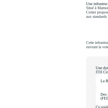
Une infrastruc
Situé à Mamou
Center propos
aux standards 
Cette infrastr
ouvrant la vo
Une dyn
ITH Cen
La B
Des 
(FE
Ce sout