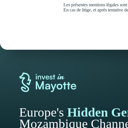
Les présentes mentions légales son
En cas de litige, et après tentative 
Europe's
Hidden G
Mozambique Channe