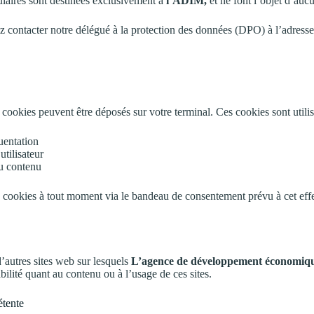
ulaires sont destinées exclusivement à
l’ADIM,
et ne font l’objet d’aucu
z contacter notre délégué à la protection des données (DPO) à l’adresse
s cookies peuvent être déposés sur votre terminal. Ces cookies sont utili
uentation
tilisateur
du contenu
 cookies à tout moment via le bandeau de consentement prévu à cet effe
d’autres sites web sur lesquels
L’agence de développement économiq
bilité quant au contenu ou à l’usage de ces sites.
étente