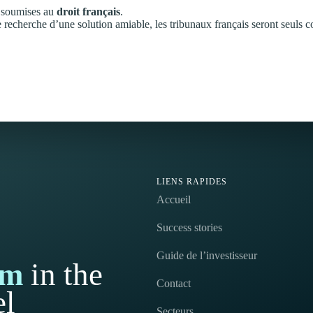
t soumises au
droit français
.
de recherche d’une solution amiable, les tribunaux français seront seuls 
LIENS RAPIDES
Accueil
Success stories
Guide de l’investisseur
em
in the
Contact
l
Secteurs