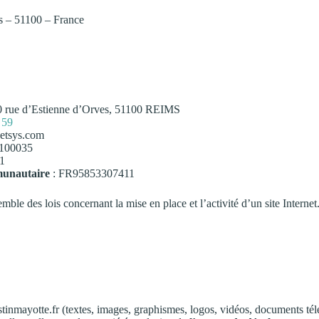
ms – 51100 – France
0 rue d’Estienne d’Orves, 51100 REIMS
 59
etsys.com
100035
1
unautaire
: FR95853307411
mble des lois concernant la mise en place et l’activité d’un site Internet
inmayotte.fr (textes, images, graphismes, logos, vidéos, documents télé