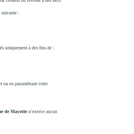
ne cession ou revente à des tiers.
 suivante :
sés uniquement à des fins de :
t ou en paramétrant votre
ue de Mayotte
n’exerce aucun